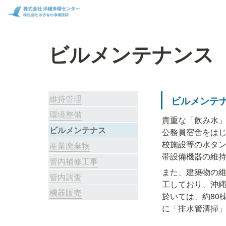
ビルメンテナンス
維持管理
ビルメンテ
環境整備
貴重な「飲み水
ビルメンテナス
公務員宿舎をは
校施設等の水タ
産業廃棄物
帯設備機器の維
管内補修工事
また、建築物の
管内調査
工しており、沖
機器販売
於いては、約80
に「排水管清掃