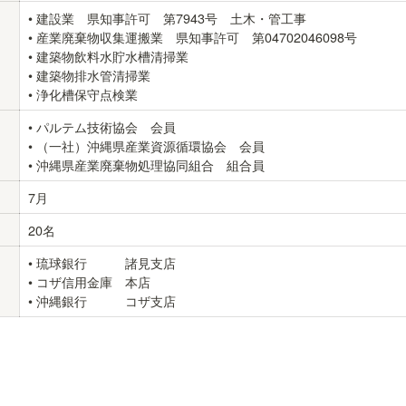
• 建設業　県知事許可　第7943号　土木・管工事

• 産業廃棄物収集運搬業　県知事許可　第04702046098号

• 建築物飲料水貯水槽清掃業

• 建築物排水管清掃業

• 浄化槽保守点検業
• パルテム技術協会　会員

• 
（一社）沖縄県産業資源循環協会　会員
• 沖縄県産業廃棄物処理協同組合　組合員
7月
20名
• 琉球銀行　　　諸見支店

• コザ信用金庫　本店

• 沖縄銀行　　　コザ支店