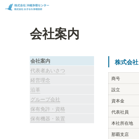
会社案内
会社案内
株式会社
代表者あいさつ
商号
経営理念
設立
沿革
グループ会社
資本金
保有免許・資格
代表社員
保有機器・装置
本社所在地
那覇支店